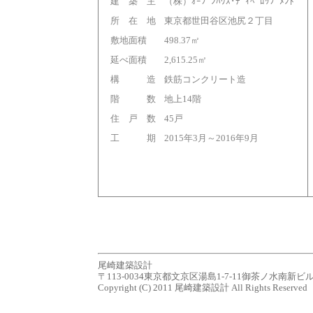
建 築 主
（株）ｵｰﾌﾟﾝﾊｳｽ･ﾃﾞｨﾍﾞﾛｯﾌﾟﾒﾝﾄ
所 在 地
東京都世田谷区池尻２丁目
敷地面積
498.37㎡
延べ面積
2,615.25㎡
構 造
鉄筋コンクリート造
階 数
地上14階
住 戸 数
45戸
工 期
2015年3月～2016年9月
尾崎建築設計
〒113-0034東京都文京区湯島1-7-11御茶ノ水南新ビル７Ｆ tel.0
Copyright (C) 2011 尾崎建築設計 All Rights Reserved