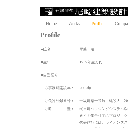
Home
Works
Profile
Compa
Profile
■氏名
尾崎 靖
■生年
1959年生まれ
■自己紹介
◇事務所開設年：
2002年
◇免許登録番号：
一級建築士登録 建設大臣201
◇略 歴：
㈱日建ハウジングシステム勤
多くの集合住宅のプロジェク
代表作品には、ライオンズス