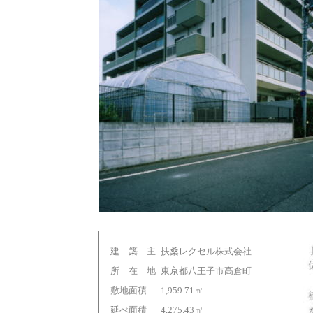
建 築 主
扶桑レクセル株式会社
所 在 地
東京都八王子市高倉町
敷地面積
1,959.71㎡
延べ面積
4,275.43㎡