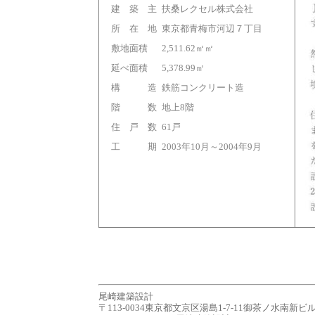
建 築 主
扶桑レクセル株式会社
所 在 地
東京都青梅市河辺７丁目
敷地面積
2,511.62㎡㎡
延べ面積
5,378.99㎡
構 造
鉄筋コンクリート造
階 数
地上8階
住 戸 数
61戸
工 期
2003年10月～2004年9月
尾崎建築設計
〒113-0034東京都文京区湯島1-7-11御茶ノ水南新ビル７Ｆ tel.0