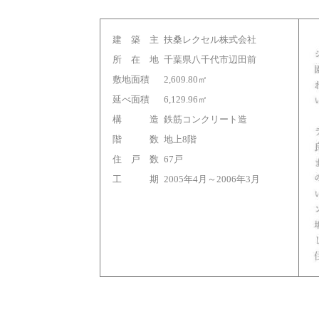
建 築 主
扶桑レクセル株式会社
所 在 地
千葉県八千代市辺田前
敷地面積
2,609.80㎡
延べ面積
6,129.96㎡
構 造
鉄筋コンクリート造
階 数
地上8階
住 戸 数
67戸
工 期
2005年4月～2006年3月