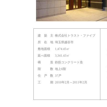
建 築 主
株式会社トラスト・ファイブ
所 在 地
埼玉県越谷市
敷地面積
1,474.45㎡
延べ面積
3,341.43㎡
構 造
鉄筋コンクリート造
階 数
地上6階
住 戸 数
37戸
工 期
2010年2月～2011年2月